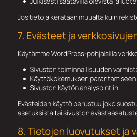
Julkisesti saatavilla olevista ja luot
Jos tietoja kerätään muualta kuin rekiste
7. Evästeet ja verkkosivuje
Käytämme WordPress-pohjaisilla verkkos
Sivuston toiminnallisuuden varmis
Käyttökokemuksen parantamiseen
Sivuston käytön analysointiin
Evästeiden käyttö perustuu joko suostum
asetuksista tai sivuston evästeasetust
8. Tietojen luovutukset ja