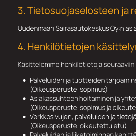
3. Tietosuojaselosteen ja r
Uudenmaan Sairasautokeskus Oy:n asiakas
4. Henkilötietojen käsittel
Käsittelemme henkilötietoja seuraaviin 
Palveluiden ja tuotteiden tarjoami
(Oikeusperuste: sopimus)
Asiakassuhteen hoitaminen ja yht
(Oikeusperuste: sopimus ja oikeute
Verkkosivujen, palveluiden ja tieto
(Oikeusperuste: oikeutettu etu)
Palveluiden ja liiketoiminnan kehit