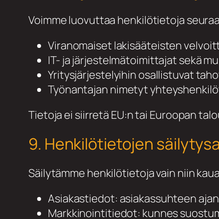
Voimme luovuttaa henkilötietoja seuraavi
Viranomaiset lakisääteisten velvoit
IT- ja järjestelmätoimittajat sekä 
Yritysjärjestelyihin osallistuvat taho
Työnantajan nimetyt yhteyshenkilöt
Tietoja ei siirretä EU:n tai Euroopan tal
9. Henkilötietojen säilytys
Säilytämme henkilötietoja vain niin kau
Asiakastiedot: asiakassuhteen ajan j
Markkinointitiedot: kunnes suostum