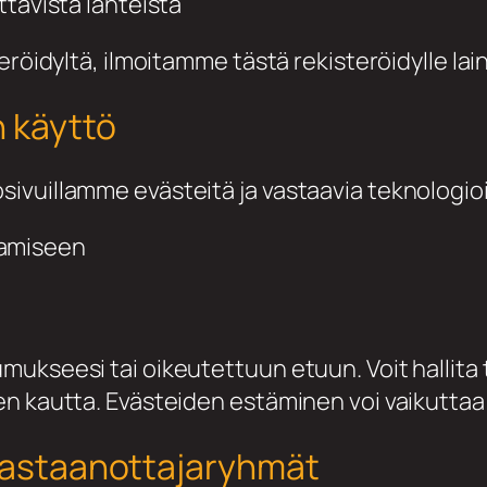
ettavista lähteistä
röidyltä, ilmoitamme tästä rekisteröidylle lain
n käyttö
ivuillamme evästeitä ja vastaavia teknologioi
tamiseen
ukseesi tai oikeutettuun etuun. Voit hallita 
en kautta. Evästeiden estäminen voi vaikuttaa
 vastaanottajaryhmät