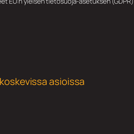
teet EU:n yleisen tietosuoja-asetuksen (GDPR)
 koskevissa asioissa