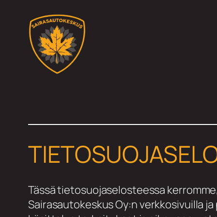
Siirry
sisältöön
TIETOSUOJASELO
Tässä tietosuojaselosteessa kerromme, 
Sairasautokeskus Oy:n verkkosivuilla ja