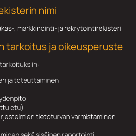
ekisterin nimi
-, markkinointi- ja rekrytointirekisteri
yn tarkoitus ja oikeusperuste
tarkoituksiin:
nen ja toteuttaminen
eydenpito
ttu etu)
järjestelmien tietoturvan varmistaminen
täminen sekä sisäinen raportointi