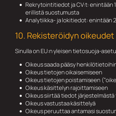
Rekrytointitiedot ja CV:t: enintään
erillistä suostumusta
Analytiikka- ja lokitiedot: enintään
10. Rekisteröidyn oikeudet
Sinulla on EU:n yleisen tietosuoja-ase
Oikeus saada pääsy henkilötietoihi
Oikeus tietojen oikaisemiseen
Oikeus tietojen poistamiseen (”oike
Oikeus käsittelyn rajoittamiseen
Oikeus siirtää tiedot järjestelmästä
Oikeus vastustaa käsittelyä
Oikeus peruuttaa antamasi suost