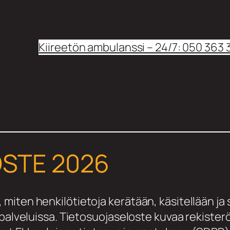
Kiireetön ambulanssi – 24/7: 050 363
STE 2026
miten henkilötietoja kerätään, käsitellään 
 palveluissa. Tietosuojaseloste kuvaa rekister