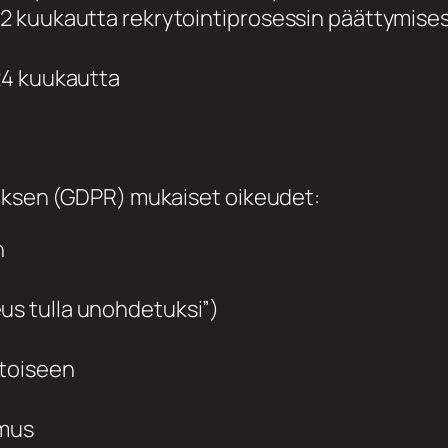
 12 kuukautta rekrytointiprosessin päättymises
 24 kuukautta
tuksen (GDPR) mukaiset oikeudet:
n
us tulla unohdetuksi”)
 toiseen
umus