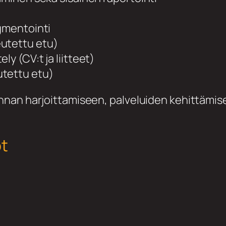
egmentointi
eutettu etu)
y (CV:t ja liitteet)
utettu etu)
nnan harjoittamiseen, palveluiden kehittämis
ot