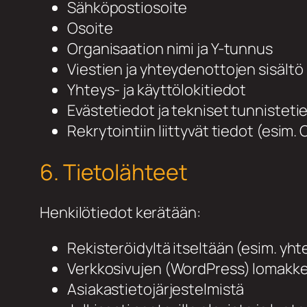
Sähköpostiosoite
Osoite
Organisaation nimi ja Y-tunnus
Viestien ja yhteydenottojen sisältö
Yhteys- ja käyttölokitiedot
Evästetiedot ja tekniset tunnistetie
Rekrytointiin liittyvät tiedot (esim.
6. Tietolähteet
Henkilötiedot kerätään:
Rekisteröidyltä itseltään (esim. y
Verkkosivujen (WordPress) lomakke
Asiakastietojärjestelmistä