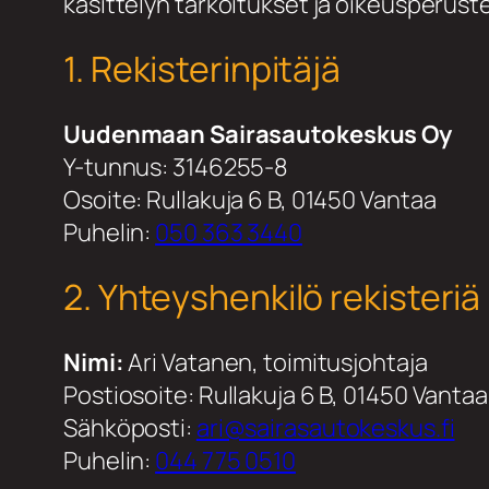
käsittelyn tarkoitukset ja oikeusperus
1. Rekisterinpitäjä
Uudenmaan Sairasautokeskus Oy
Y-tunnus: 3146255-8
Osoite: Rullakuja 6 B, 01450 Vantaa
Puhelin:
050 363 3440
2. Yhteyshenkilö rekisteriä
Nimi:
Ari Vatanen, toimitusjohtaja
Postiosoite: Rullakuja 6 B, 01450 Vantaa
Sähköposti:
ari@sairasautokeskus.fi
Puhelin:
044 775 0510