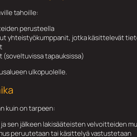
lle tahoille:
teiden perusteella
muut yhteistyökumppanit, jotka käsittelevät t
t
 (soveltuvissa tapauksissa)
ousalueen ulkopuolelle.
aika
an kuin on tarpeen:
a sen jälkeen lakisääteisten velvoitteiden muk
us peruutetaan tai käsittelyä vastustetaan