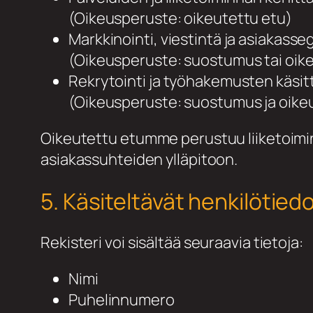
(Oikeusperuste: oikeutettu etu)
Markkinointi, viestintä ja asiakass
(Oikeusperuste: suostumus tai oik
Rekrytointi ja työhakemusten käsittel
(Oikeusperuste: suostumus ja oike
Oikeutettu etumme perustuu liiketoimi
asiakassuhteiden ylläpitoon.
5. Käsiteltävät henkilötied
Rekisteri voi sisältää seuraavia tietoja:
Nimi
Puhelinnumero