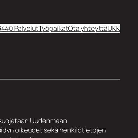
 3440
Palvelut
Työpaikat
Ota yhteyttä
UKK
ja suojataan Uudenmaan
öidyn oikeudet sekä henkilötietojen